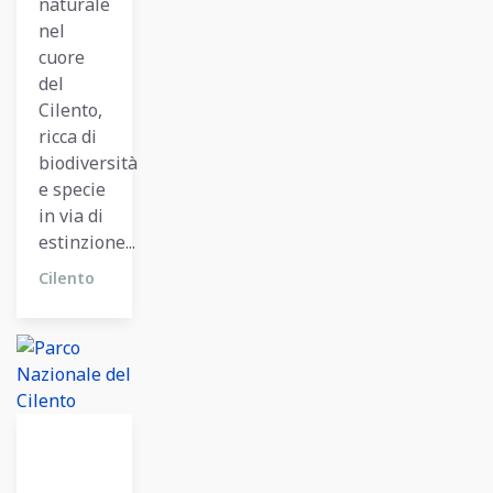
naturale
nel
cuore
del
Cilento,
ricca di
biodiversità
e specie
in via di
estinzione...
Cilento
12
Dicembre