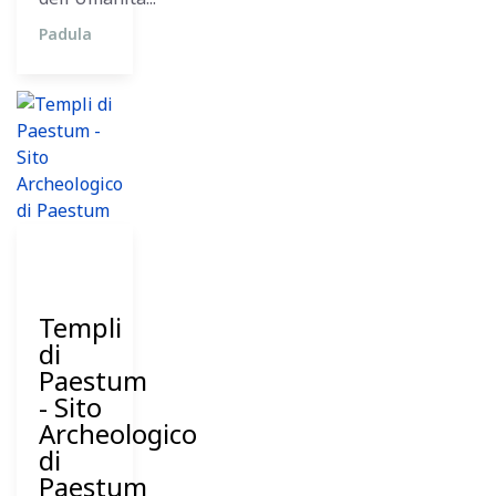
Padula
11
Dicembre
2023
Templi
di
Paestum
- Sito
Archeologico
di
Paestum