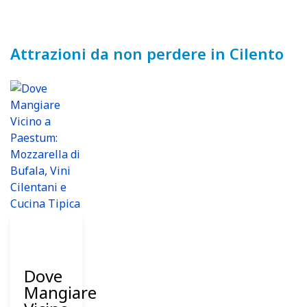
Attrazioni da non perdere in Cilento
01
Agosto
2025
Dove
Mangiare