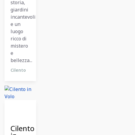
storia,
giardini
incantevoli
e un
luogo
ricco di
mistero
e
bellezza...
Cilento
26
Dicembre
2023
Cilento