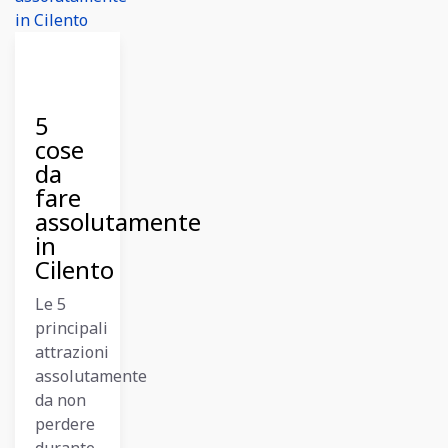
26
Dicembre
2023
5
cose
da
fare
assolutamente
in
Cilento
Le 5
principali
attrazioni
assolutamente
da non
perdere