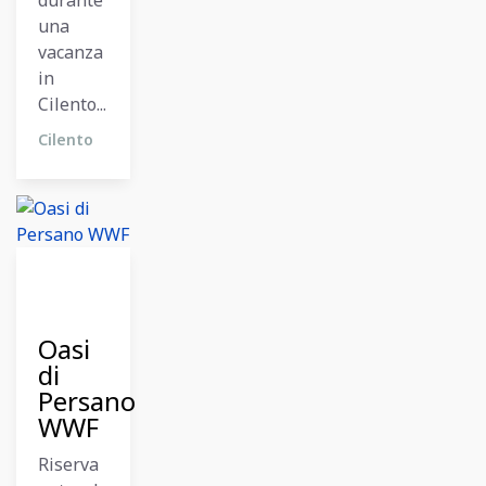
durante
una
vacanza
in
Cilento...
Cilento
12
Dicembre
2023
Oasi
di
Persano
WWF
Riserva