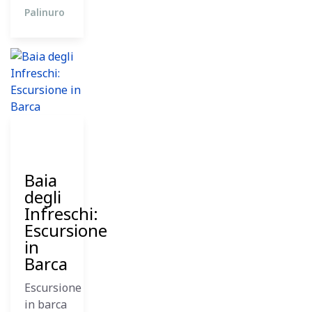
Palinuro
26
Dicembre
2023
Baia
degli
Infreschi:
Escursione
in
Barca
Escursione
in barca