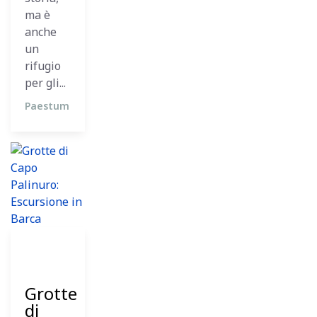
ma è
anche
un
rifugio
per gli...
Paestum
26
Dicembre
2023
Grotte
di