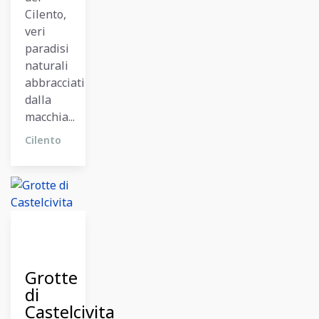
Cilento,
veri
paradisi
naturali
abbracciati
dalla
macchia...
Cilento
11
Dicembre
2023
Grotte
di
Castelcivita