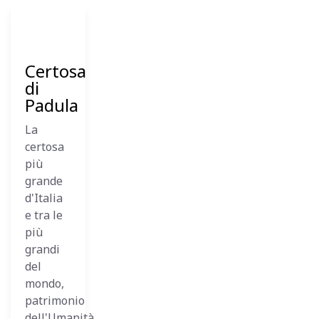
11
Dicembre
2023
Certosa
di
Padula
La
certosa
più
grande
d'Italia
e tra le
più
grandi
del
mondo,
patrimonio
dell'Umanità...