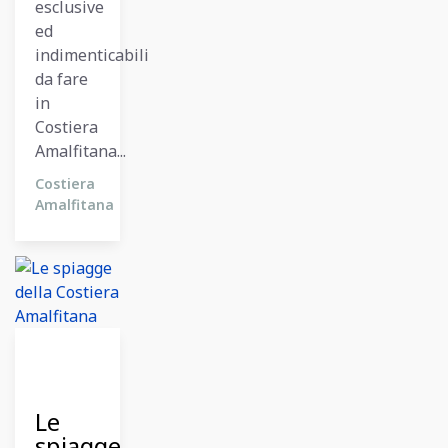
esclusive
ed
indimenticabili
da fare
in
Costiera
Amalfitana...
Costiera
Amalfitana
12
Dicembre
2023
Le
spiagge