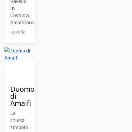
Ravello
in
Costiera
Amalfitana...
Ravello
11
Dicembre
2023
Duomo
di
Amalfi
La
chiesa
simbolo