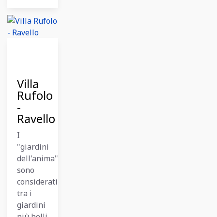
12
Dicembre
2023
Villa
Rufolo
-
Ravello
I
"giardini
dell'anima"
sono
considerati
tra i
giardini
più belli