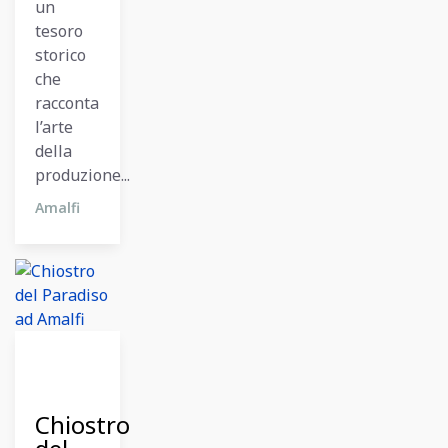
un
tesoro
storico
che
racconta
l’arte
della
produzione...
Amalfi
27
Ottobre
2024
Chiostro