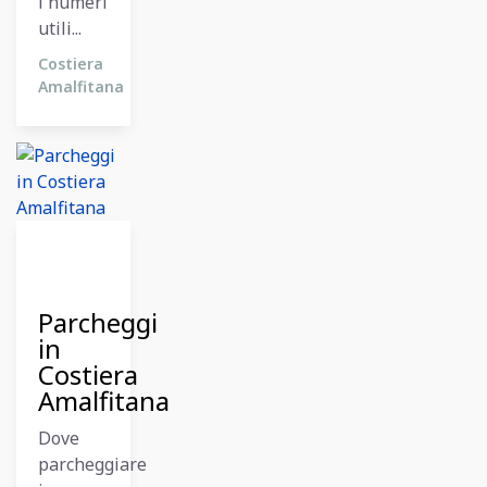
i numeri
utili...
Costiera
Amalfitana
09
Dicembre
2023
Parcheggi
in
Costiera
Amalfitana
Dove
parcheggiare