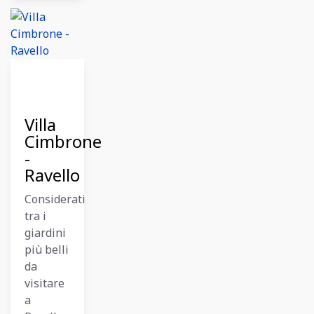
11
Dicembre
2023
Villa
Cimbrone
-
Ravello
Considerati
tra i
giardini
più belli
da
visitare
a