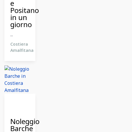
e
Positano
in un
giorno
...
Costiera
Amalfitana
26
Dicembre
2023
Noleggio
Barche