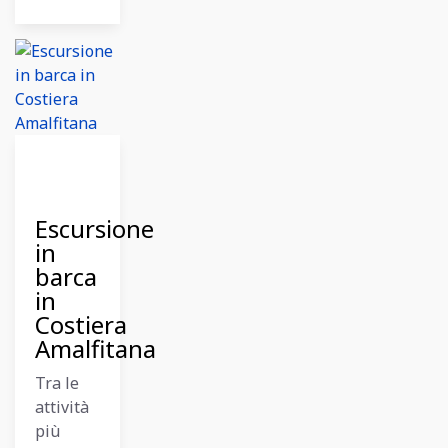
26
Dicembre
2023
Escursione
in
barca
in
Costiera
Amalfitana
Tra le
attività
più