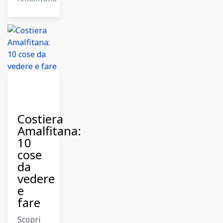
11
Dicembre
2023
Costiera
Amalfitana:
10
cose
da
vedere
e
fare
Scopri