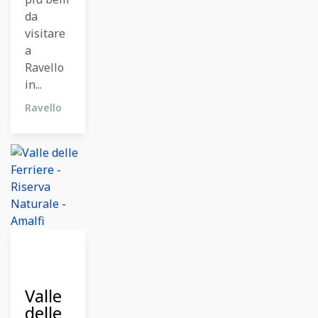
da
visitare
a
Ravello
in...
Ravello
12
Dicembre
2023
Valle
delle