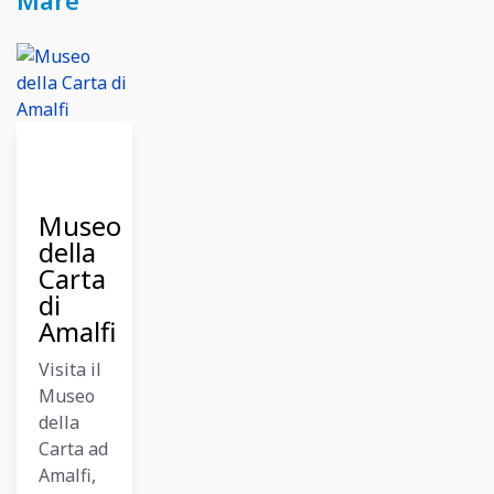
Mare
27
Ottobre
2024
Museo
della
Carta
di
Amalfi
Visita il
Museo
della
Carta ad
Amalfi,