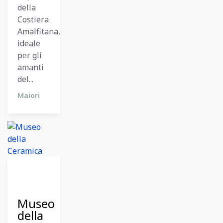
della
Costiera
Amalfitana,
ideale
per gli
amanti
del...
Maiori
11
Dicembre
2023
Museo
della