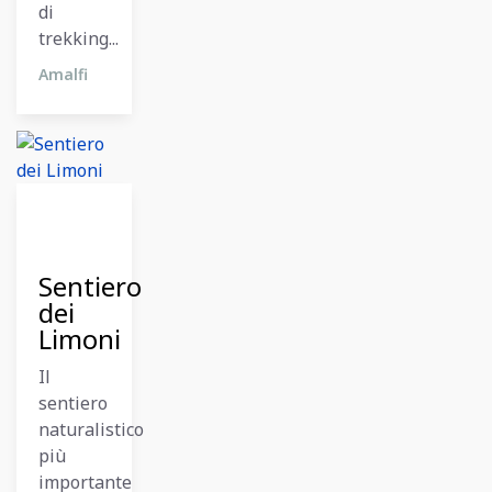
di
trekking...
Amalfi
12
Dicembre
2023
Sentiero
dei
Limoni
Il
sentiero
naturalistico
più
importante