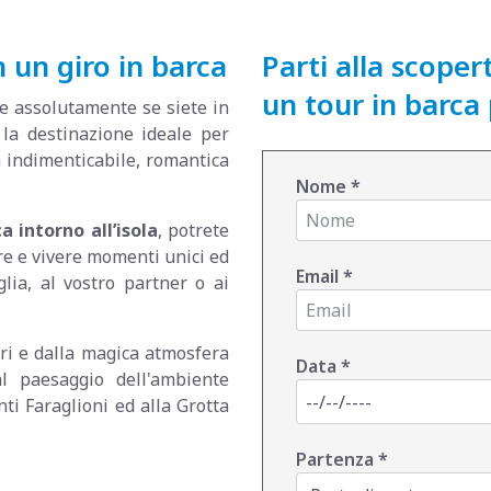
n un giro in barca
Parti alla scopert
un tour in barca 
e assolutamente se siete in
 la destinazione ideale per
a indimenticabile, romantica
Nome
*
a intorno all’isola
, potrete
re e vivere momenti unici ed
Email
*
glia, al vostro partner o ai
ari e dalla magica atmosfera
Data
*
al paesaggio dell'ambiente
ti Faraglioni ed alla Grotta
Partenza
*