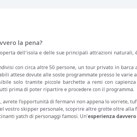
avvero la pena?
coperta dell'isola e delle sue principali attrazioni naturali, 
ndivisi con circa altre 50 persone, un tour privato in barca
bili attese dovute alle soste programmate presso le varie a
sibile solo tramite piccole barchette a remi con capienz
 tutti prima di poter ripartire e procedere con il programma.
, avrete l’opportunità di fermarvi non appena lo vorrete, tuff
 del vostro skipper personale, scoprire altre grotte oltre alla
scinanti yatch di personaggi famosi. Un'
esperienza davvero 