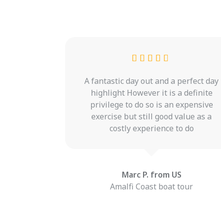
n every
A fantastic day out and a perfect day
 patient and
highlight However it is a definite
hly enjoyed
privilege to do so is an expensive
...we would
exercise but still good value as a
we are back,
costly experience to do
if pos.
Marc P. from US
ralia
Amalfi Coast boat tour
boat tour