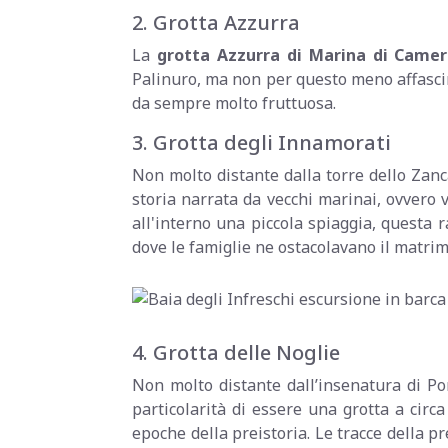
2. Grotta Azzurra
La
grotta Azzurra di Marina di Came
Palinuro, ma non per questo meno affascina
da sempre molto fruttuosa.
3. Grotta degli Innamorati
Non molto distante dalla torre dello Zanc
storia narrata da vecchi marinai, ovvero 
all'interno una piccola spiaggia, questa 
dove le famiglie ne ostacolavano il matrim
4. Grotta delle Noglie
Non molto distante dall’insenatura di Por
particolarità di essere una grotta a circa
epoche della preistoria. Le tracce della 