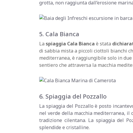
grotta, non raggiunta dall’erosione marina
5. Cala Bianca
La
spiaggia Cala Bianca
è stata
dichiara
di sabbia mista a piccoli ciottoli bianchi 
mediterranea, è raggiungibile solo in due 
sentiero che attraversa la macchia medite
6. Spiaggia del Pozzallo
La spiaggia del Pozzallo è posto incantevo
nel verde della macchia mediterranea, il q
tradizione cilentana. La spiaggia del Po
splendide e cristalline.