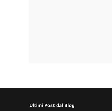
Ultimi Post dal Blog