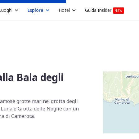
Luoghi
Esplora
Hotel
Guida Insider
NEW
lla Baia degli
 famose grotte marine: grotta degli
 Luna e Grotta delle Noglie con un
na di Camerota.