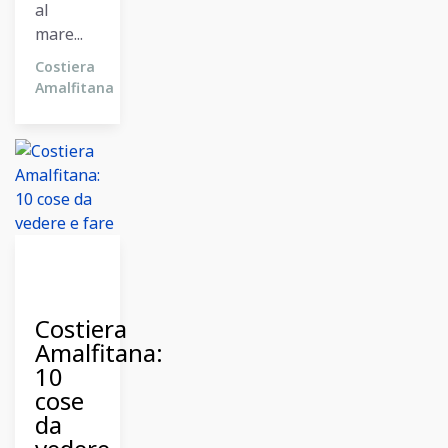
al
mare...
Costiera
Amalfitana
11
Dicembre
2023
Costiera
Amalfitana:
10
cose
da