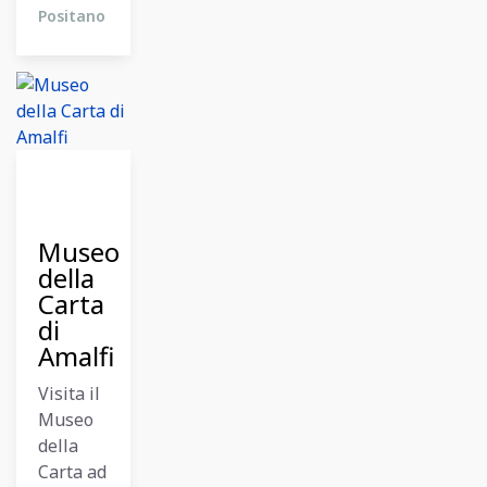
Positano
27
Ottobre
2024
Museo
della
Carta
di
Amalfi
Visita il
Museo
della
Carta ad