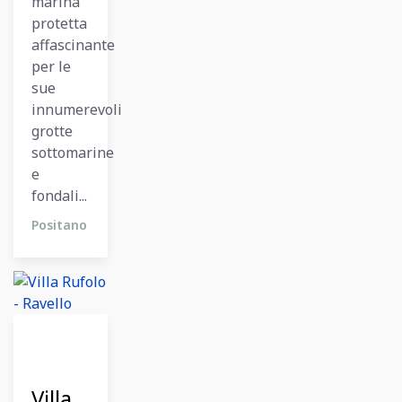
marina
protetta
affascinante
per le
sue
innumerevoli
grotte
sottomarine
e
fondali...
Positano
12
Dicembre
2023
Villa