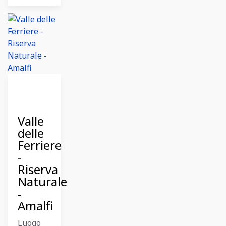
12
Dicembre
2023
Valle
delle
Ferriere
-
Riserva
Naturale
-
Amalfi
Luogo