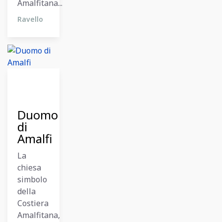
Amalfitana...
Ravello
11
Dicembre
2023
Duomo
di
Amalfi
La
chiesa
simbolo
della
Costiera
Amalfitana,