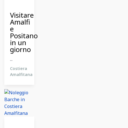
Ottobre
2024
Visitare
Amalfi
e
Positano
in un
giorno
...
Costiera
Amalfitana
26