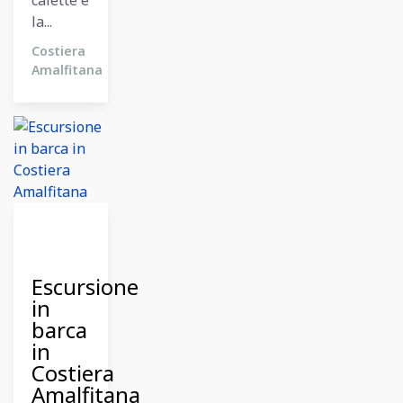
calette e
la...
Costiera
Amalfitana
26
Dicembre
2023
Escursione
in
barca
in
Costiera
Amalfitana