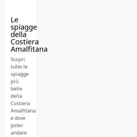
12
Dicembre
2023
Le
spiagge
della
Costiera
Amalfitana
Scopri
tutte le
spiagge
più
belle
della
Costiera
Amalfitana
e dove
poter
andare