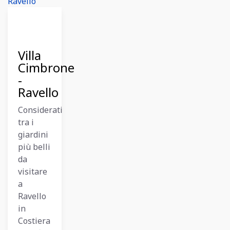
11
Dicembre
2023
Villa
Cimbrone
-
Ravello
Considerati
tra i
giardini
più belli
da
visitare
a
Ravello
in
Costiera