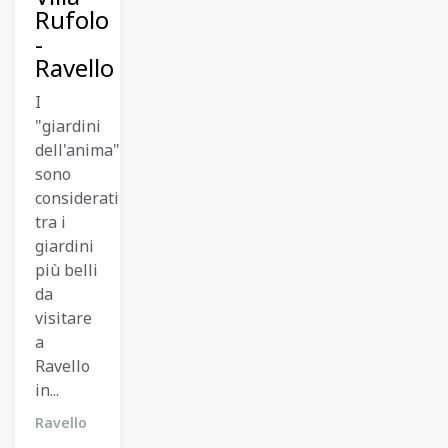
Rufolo
-
Ravello
I
"giardini
dell'anima"
sono
considerati
tra i
giardini
più belli
da
visitare
a
Ravello
in...
Ravello