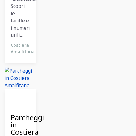
Scopri
le
tariffe e
i numeri
utili...
Costiera
Amalfitana
09
Dicembre
2023
Parcheggi
in
Costiera