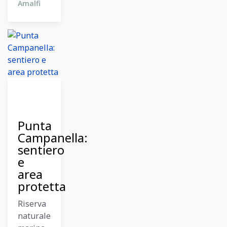
Amalfi
12
Dicembre
2023
Punta
Campanella:
sentiero
e
area
protetta
Riserva
naturale