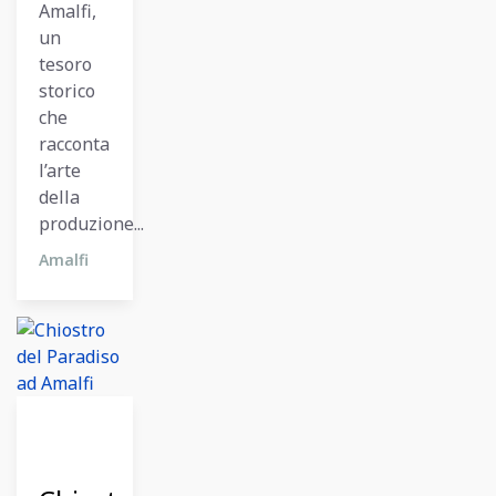
Amalfi,
un
tesoro
storico
che
racconta
l’arte
della
produzione...
Amalfi
27
Ottobre
2024