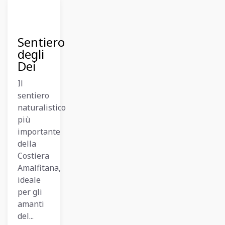
12
Dicembre
2023
Sentiero
degli
Dei
Il
sentiero
naturalistico
più
importante
della
Costiera
Amalfitana,
ideale
per gli
amanti
del...