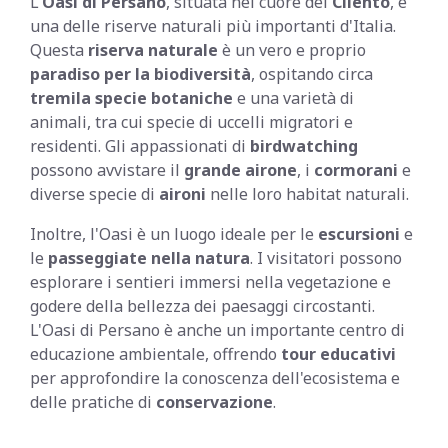
L'
Oasi di Persano
, situata nel cuore del
Cilento
, è
una delle riserve naturali più importanti d'Italia.
Questa
riserva naturale
è un vero e proprio
paradiso per la biodiversità
, ospitando circa
tremila specie botaniche
e una varietà di
animali, tra cui specie di uccelli migratori e
residenti. Gli appassionati di
birdwatching
possono avvistare il
grande airone
, i
cormorani
e
diverse specie di
aironi
nelle loro habitat naturali.
Inoltre, l'Oasi è un luogo ideale per le
escursioni
e
le
passeggiate nella natura
. I visitatori possono
esplorare i sentieri immersi nella vegetazione e
godere della bellezza dei paesaggi circostanti.
L'Oasi di Persano è anche un importante centro di
educazione ambientale, offrendo
tour educativi
per approfondire la conoscenza dell'ecosistema e
delle pratiche di
conservazione
.